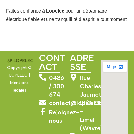
Faites confiance à
Lopelec
pour un dépannage
électrique fiable et une tranquillité d’esprit, à tout moment.
CONT
ADRE
ACT
SSE
Copyright ©
LOPELEC |
0486
Rue
Mentions
/ 300
Charles
légales
674
Jaumotte
contact@lopelec.be
31/3 1300
-
Rejoignez-
Limal
nous
(Wavre)