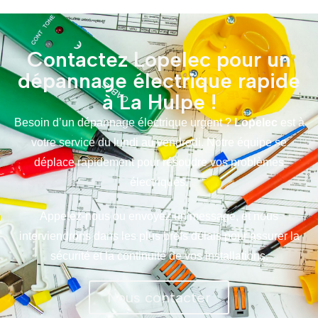
Contactez Lopelec pour un
dépannage électrique rapide
à La Hulpe !
Besoin d’un dépannage électrique urgent ?
Lopelec
est à
votre service du lundi au vendredi. Notre équipe se
déplace rapidement pour résoudre vos problèmes
électriques.
Appelez-nous ou envoyez un message, et nous
interviendrons dans les plus brefs délais pour assurer la
sécurité et la continuité de vos installations.
Nous contacter