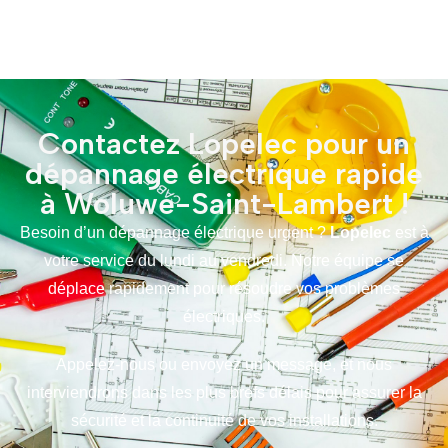
Contactez Lopelec pour un
dépannage électrique rapide
à Woluwe-Saint-Lambert !
Besoin d’un dépannage électrique urgent ?
Lopelec
est à
votre service du lundi au vendredi. Notre équipe se
déplace rapidement pour résoudre vos problèmes
électriques.
Appelez-nous ou envoyez un message, et nous
interviendrons dans les plus brefs délais pour assurer la
sécurité et la continuité de vos installations.