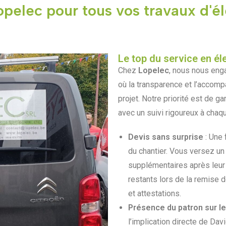
opelec pour tous vos travaux d'él
Le top du service en él
Chez
Lopelec
, nous nous eng
où la transparence et l’acco
projet. Notre priorité est de ga
avec un suivi rigoureux à chaq
Devis sans surprise
: Une 
du chantier. Vous versez u
supplémentaires après leur 
restants lors de la remise
et attestations.
Présence du patron sur le
l’implication directe de Dav