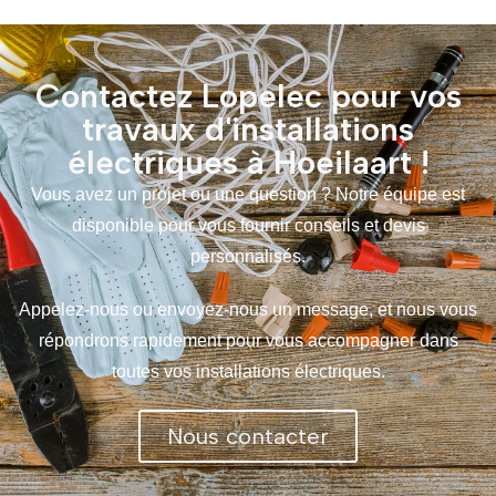
Contactez Lopelec pour vos
travaux d'installations
électriques à Hoeilaart !
Vous avez un projet ou une question ? Notre équipe est
disponible pour vous fournir conseils et devis
personnalisés.
Appelez-nous ou envoyez-nous un message, et nous vous
répondrons rapidement pour vous accompagner dans
toutes vos installations électriques.
Nous contacter