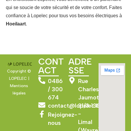
qui se soucie de votre sécurité et de votre confort. Faites
confiance à Lopelec pour tous vos besoins électriques à
Hoeilaart
.
CONT
ADRE
ACT
SSE
Copyright ©
LOPELEC |
0486
Rue
Mentions
/ 300
Charles
légales
674
Jaumotte
contact@lopelec.be
31/3 1300
-
Rejoignez-
Limal
nous
(Wavre)