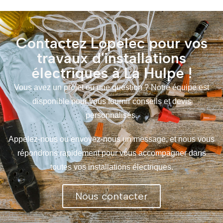
Contactez Lopelec pour vos
travaux d'installations
électriques à La Hulpe !
Vous avez un projet ou une question ? Notre équipe est
disponible pour vous fournir conseils et devis
personnalisés.
Appelez-nous ou envoyez-nous un message, et nous vous
répondrons rapidement pour vous accompagner dans
toutes vos installations électriques.
Nous contacter