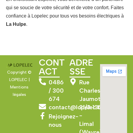
qui se soucie de votre sécurité et de votre confort. Faites
confiance à Lopelec pour tous vos besoins électriques à
La Hulpe
.
CONT
ADRE
ACT
SSE
Copyright ©
LOPELEC |
0486
Rue
Mentions
/ 300
Charles
légales
674
Jaumotte
contact@lopelec.be
31/3 1300
-
Rejoignez-
Limal
nous
(Wavre)