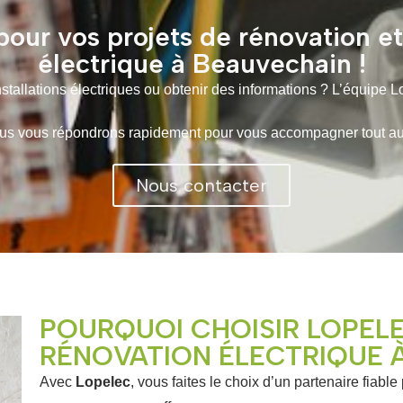
our vos projets de rénovation e
électrique à Beauvechain !
tallations électriques ou obtenir des informations ? L’équipe L
 vous répondrons rapidement pour vous accompagner tout au lo
Nous contacter
POURQUOI CHOISIR LOPEL
RÉNOVATION ÉLECTRIQUE 
Avec
Lopelec
, vous faites le choix d’un partenaire fiable