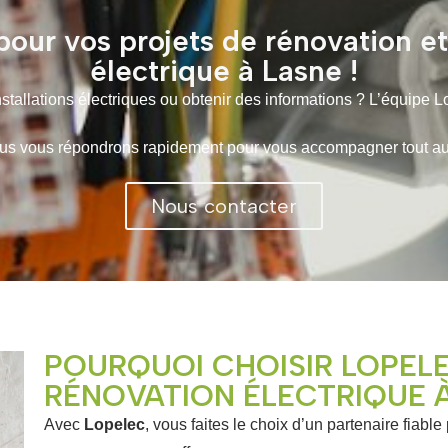
our vos projets de rénovation e
électrique à Lasne !
tallations électriques ou obtenir des informations ? L’équipe L
 vous répondrons rapidement pour vous accompagner tout au lo
Nous contacter
POURQUOI CHOISIR LOPEL
RÉNOVATION ÉLECTRIQUE À
Avec
Lopelec
, vous faites le choix d’un partenaire fiable