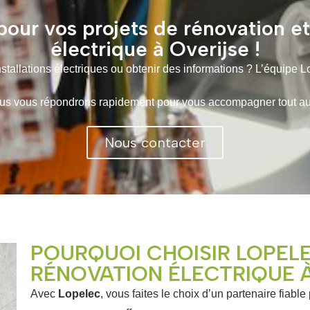
our vos projets de rénovation e
électrique à Overijse !
tallations électriques ou obtenir des informations ? L’équipe L
 vous répondrons rapidement pour vous accompagner tout au lo
Nous contacter
POURQUOI CHOISIR LOPEL
RÉNOVATION ÉLECTRIQUE À
Avec
Lopelec
, vous faites le choix d’un partenaire fiable