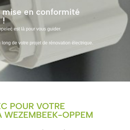
t mise en conformité
 !
opelec est là pour vous guider.
ng de votre projet de rénovation électrique.
EC POUR VOTRE
 À WEZEMBEEK-OPPEM