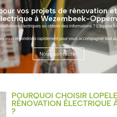
our vos projets de rénovation e
lectrique à Wezembeek-Oppem
tallations électriques ou obtenir des informations ? L’équipe L
 vous répondrons rapidement pour vous accompagner tout au lo
Nous contacter
POURQUOI CHOISIR LOPEL
RÉNOVATION ÉLECTRIQUE
?