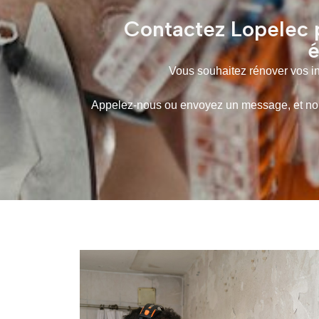
Contactez Lopelec p
é
Vous souhaitez rénover vos ins
Appelez-nous ou envoyez un message, et nous