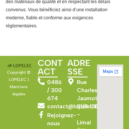
des matériaux de qualité et en respectant les délais
convenus. Vous bénéficiez ainsi d’une installation
moderne, fiable et conforme aux exigences
réglementaires.
CONT
ADRE
ACT
SSE
Copyright ©
LOPELEC |
0486
Rue
Mentions
/ 300
Charles
légales
674
Jaumotte
contact@lopelec.be
31/3 1300
-
Rejoignez-
Limal
nous