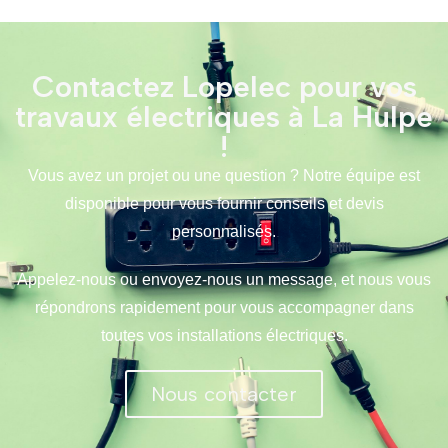
Contactez Lopelec pour vos
travaux électriques à La Hulpe
!
Vous avez un projet ou une question ? Notre équipe est
disponible pour vous fournir conseils et devis
personnalisés.
Appelez-nous ou envoyez-nous un message, et nous vous
répondrons rapidement pour vous accompagner dans
toutes vos installations électriques.
Nous contacter